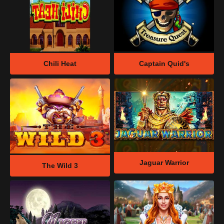
Bonusy Do Gier Mobilnych W Ninja Casino
Pomoc Wsparcia Klienta Przy Realizacji Bonusów
Typowe Prośby Klientów
Jak Skontaktować Się Z Biurem Obsługi Ninja Casino
7 Monkeys
Captain Quid's
Bezpieczna I Pewna Wypłata Wygrań Z Bonusów
Sposoby Płatności I Proces Weryfikacji
Przydatne Porady Dotyczące Szybkiego Otrzymania
Płatności
Jaguar Warrior
The Wild 3