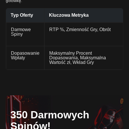
gotówkę.
Typ Oferty
Kluczowa Metryka
Darmowe
RTP %, Zmienność Gry, Obrót
Spiny
Dopasowanie
Maksymalny Procent
Wpłaty
Dopasowania, Maksymalna
Wartość zł, Wkład Gry
350 Darmowych
Spinów!