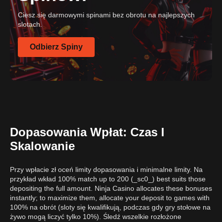
Ciesz się darmowymi spinami bez obrotu na najlepszych
slotach.
Odbierz Spiny
Dopasowania Wpłat: Czas I
Skalowanie
Przy wpłacie zł oceń limity dopasowania i minimalne limity. Na
przykład wkład 100% match up to 200 (_sc0_) best suits those
depositing the full amount. Ninja Casino allocates these bonuses
instantly; to maximize them, allocate your deposit to games with
100% na obrót (sloty się kwalifikują, podczas gdy gry stołowe na
żywo mogą liczyć tylko 10%). Śledź wszelkie rozłożone