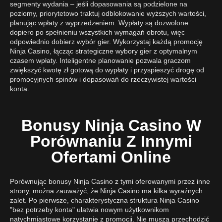
segmenty wydania – jeśli dopasowania są podzielone na
poziomy, priorytetowo traktuj odblokowanie wyższych wartości,
planując wpłaty z wyprzedzeniem. Wypłaty są dozwolone
dopiero po spełnieniu wszystkich wymagań obrotu, więc
odpowiednio dobierz wybór gier. Wykorzystaj każdą promocję
Ninja Casino, łącząc strategiczne wybory gier z optymalnym
czasem wpłaty. Inteligentne planowanie pozwala graczom
zwiększyć kwotę zł gotową do wypłaty i przyspieszyć drogę od
promocyjnych spinów i dopasowań do rzeczywistej wartości
konta.
Bonusy Ninja Casino W
Porównaniu Z Innymi
Ofertami Online
Porównując bonusy Ninja Casino z tymi oferowanymi przez inne
strony, można zauważyć, że Ninja Casino ma kilka wyraźnych
zalet. Po pierwsze, charakterystyczna struktura Ninja Casino
"bez potrzeby konta" ułatwia nowym użytkownikom
natychmiastowe korzystanie z promocji. Nie muszą przechodzić