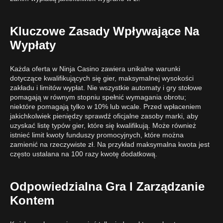
Kluczowe Zasady Wpływające Na
Wypłaty
Każda oferta w Ninja Casino zawiera unikalne warunki
dotyczące kwalifikujących się gier, maksymalnej wysokości
zakładu i limitów wypłat. Nie wszystkie automaty i gry stołowe
pomagają w równym stopniu spełnić wymagania obrotu;
niektóre pomagają tylko w 10% lub wcale. Przed wpłaceniem
jakichkolwiek pieniędzy sprawdź oficjalne zasoby marki, aby
uzyskać listę typów gier, które się kwalifikują. Może również
istnieć limit kwoty funduszy promocyjnych, które można
zamienić na rzeczywiste zł. Na przykład maksymalna kwota jest
często ustalana na 100 razy kwotę dodatkową.
Odpowiedzialna Gra I Zarządzanie
Kontem