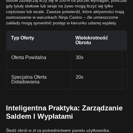
slotów zazwyczaj liczy się w 100% na poczet wymagań, podczas
gdy tytuły stołowe lub sesje na żywo mogą liczyć się tylko
częściowo lub wcale. Zawsze potwierdź, które aktywności mają
zastosowanie w warunkach Ninja Casino – źle umieszczone
zakłady mogą spowolnić postęp w kierunku udanej wypłaty.
Typ Oferty
Wielokrotność
Wk
Obrotu
Oferta Powitalna
30x
Sl
1
Specjalna Oferta
20x
Sl
Doładowania
2
Inteligentna Praktyka: Zarządzanie
Saldem I Wypłatami
Śledź obrót w zł za pośrednictwem panelu użytkownika,