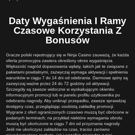
Daty Wygaśnienia I Ramy
Czasowe Korzystania Z
Bonusów
Gracze polski rejestrujący się w Ninja Casino zauważą, że każda
oferta promocyjna zawiera określony okres wygaśnięcia.
Większość nagród dopasowania wpłaty, takich jak te związane z
pakietami powitalnymi, zazwyczaj wymaga aktywacji i spełnienia
warunków w ciągu 7 do 14 dni od odebrania. Darmowe spiny są
zazwyczaj ważne przez 24 do 72 godziny od aktywacji.
Szczegóły są zawsze widoczne w wyskakującym okienku
informacyjnym promocji lub w panelu profilu użytkownika po
odebraniu nagrody. Aby uniknąć przepadku, zawsze sprawdzaj
dostępny czas, przeglądając osobistą zakładkę promocji.
Wygrane z ofert ograniczonych czasowo muszą być obrócone w
podanych terminach; na przykład niektóre wymagania obrotu
muszą być ukończone w ciągu 7 dni od przyznania nagrody.
Jeśli nie ukończysz zakładów na czas, tracisz zarówno