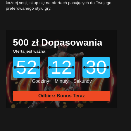
każdej sesji, skup się na ofertach pasujących do Twojego
preferowanego stylu gry.
500 zł Dopasowania
Oferta jest ważna:
52
12
28
Godziny
Minuty
Sekundy
Odbierz Bonus Teraz