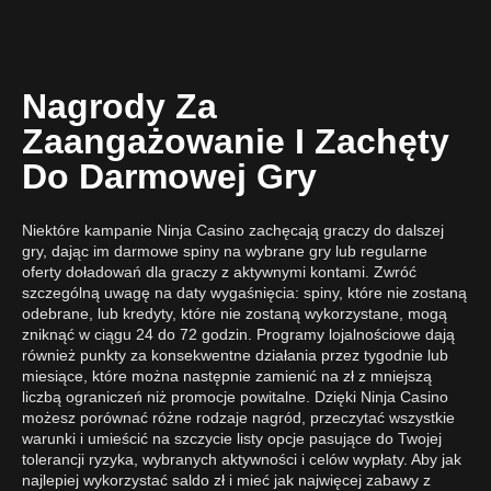
Nagrody Za
Zaangażowanie I Zachęty
Do Darmowej Gry
Niektóre kampanie Ninja Casino zachęcają graczy do dalszej
gry, dając im darmowe spiny na wybrane gry lub regularne
oferty doładowań dla graczy z aktywnymi kontami. Zwróć
szczególną uwagę na daty wygaśnięcia: spiny, które nie zostaną
odebrane, lub kredyty, które nie zostaną wykorzystane, mogą
zniknąć w ciągu 24 do 72 godzin. Programy lojalnościowe dają
również punkty za konsekwentne działania przez tygodnie lub
miesiące, które można następnie zamienić na zł z mniejszą
liczbą ograniczeń niż promocje powitalne. Dzięki Ninja Casino
możesz porównać różne rodzaje nagród, przeczytać wszystkie
warunki i umieścić na szczycie listy opcje pasujące do Twojej
tolerancji ryzyka, wybranych aktywności i celów wypłaty. Aby jak
najlepiej wykorzystać saldo zł i mieć jak najwięcej zabawy z